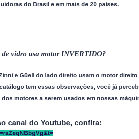
buidoras do Brasil e em mais de 20 países.
a de vidro usa motor INVERTIDO?
i e Güell do lado direito usam o motor direito
álogo tem essas observações, você já perce
os motores a serem usados em nossas máqui
canal do Youtube, confira:
?v=raZeqNBbgVg&t=