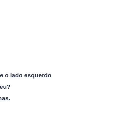
 e o lado esquerdo
beu?
nas.