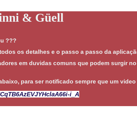
inni & Güell
iu ???
s todos os detalhes e o passo a passo da aplica
icadores em duvidas comuns que podem surgir n
 abaixo, para ser notificado sempre que um video
UCqTB6AzEVJYHclaA66i-i_A