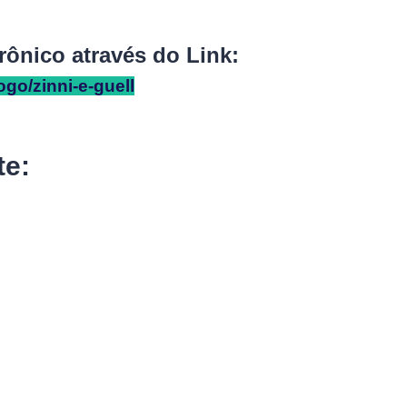
rônico através do Link:
ogo/zinni-e-guell
te: